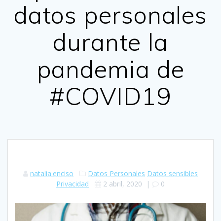
datos personales
durante la
pandemia de
#COVID19
natalia.enciso
Datos Personales
Datos sensibles
Privacidad
2 abril, 2020
|
0