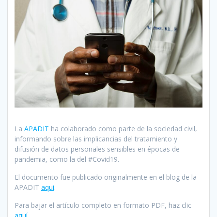
La
APADIT
ha colaborado como parte de la sociedad civil,
informando sobre las implicancias del tratamiento y
difusión de datos personales sensibles en épocas de
pandemia, como la del #Covid19.
El documento fue publicado originalmente en el blog de la
APADIT
aqui
.
Para bajar el artículo completo en formato PDF, haz clic
aquí
.