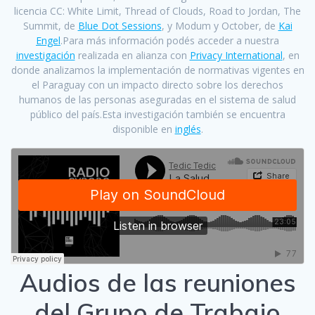
licencia CC: White Limit, Thread of Clouds, Road to Jordan, The
Summit, de
Blue Dot Sessions
, y Modum y October, de
Kai
Engel
.Para más información podés acceder a nuestra
investigación
realizada en alianza con
Privacy International
, en
donde analizamos la implementación de normativas vigentes en
el Paraguay con un impacto directo sobre los derechos
humanos de las personas aseguradas en el sistema de salud
público del país.Esta investigación también se encuentra
disponible en
inglés
.
Audios de las reuniones
del Grupo de Trabajo